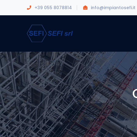
+39 055 8078814
info@impiantosefi.it