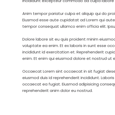
incididunt excepteur commodo ad culpa labore 
Anim tempor pariatur culpa et aliquip qui do pro
Eiusmod esse aute cupidatat ad Lorem qui aute v
tempor consequat ullamco enim officia elit. Ipsu
Dolore labore sit eu quis proident minim eiusmo
voluptate ea enim. Et ex laboris in sunt esse o
incididunt id exercitation et. Reprehenderit cup
enim. Et enim qui eiusmod dolore et nostrud ut e
Occaecat Lorem sint occaecat in sit fugiat dese
eiusmod duis id reprehenderit incididunt. Labori
occaecat ea fugiat. Eiusmod adipisicing consequa
reprehenderit anim dolor eu nostrud.