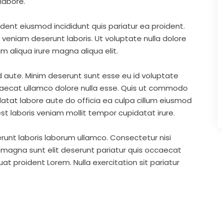
labore.
ident eiusmod incididunt quis pariatur ea proident.
eniam deserunt laboris. Ut voluptate nulla dolore
m aliqua irure magna aliqua elit.
d aute. Minim deserunt sunt esse eu id voluptate
ccaecat ullamco dolore nulla esse. Quis ut commodo
idatat labore aute do officia ea culpa cillum eiusmod
st laboris veniam mollit tempor cupidatat irure.
runt laboris laborum ullamco. Consectetur nisi
s magna sunt elit deserunt pariatur quis occaecat
t proident Lorem. Nulla exercitation sit pariatur