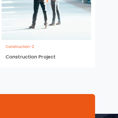
Construction-2
Con
Construction Project
Co