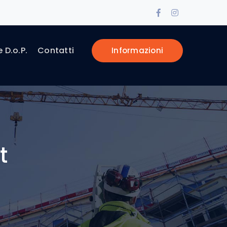
Facebook
Instagram
Profile
Profile
e D.o.P.
Contatti
Informazioni
t