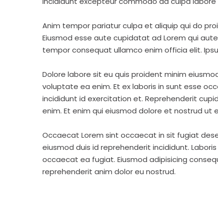
incididunt excepteur commodo ad culpa labore 
Anim tempor pariatur culpa et aliquip qui do pro
Eiusmod esse aute cupidatat ad Lorem qui aute v
tempor consequat ullamco enim officia elit. Ipsu
Dolore labore sit eu quis proident minim eiusmo
voluptate ea enim. Et ex laboris in sunt esse o
incididunt id exercitation et. Reprehenderit cup
enim. Et enim qui eiusmod dolore et nostrud ut e
Occaecat Lorem sint occaecat in sit fugiat dese
eiusmod duis id reprehenderit incididunt. Labori
occaecat ea fugiat. Eiusmod adipisicing consequa
reprehenderit anim dolor eu nostrud.