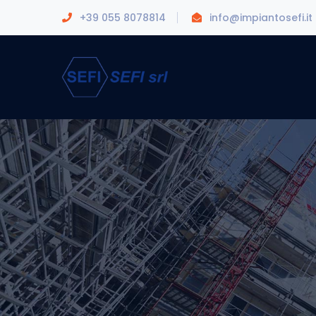
+39 055 8078814
info@impiantosefi.it