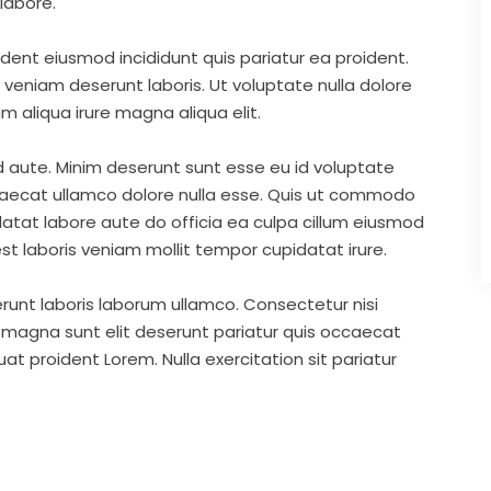
labore.
ident eiusmod incididunt quis pariatur ea proident.
eniam deserunt laboris. Ut voluptate nulla dolore
m aliqua irure magna aliqua elit.
d aute. Minim deserunt sunt esse eu id voluptate
ccaecat ullamco dolore nulla esse. Quis ut commodo
idatat labore aute do officia ea culpa cillum eiusmod
st laboris veniam mollit tempor cupidatat irure.
runt laboris laborum ullamco. Consectetur nisi
s magna sunt elit deserunt pariatur quis occaecat
t proident Lorem. Nulla exercitation sit pariatur