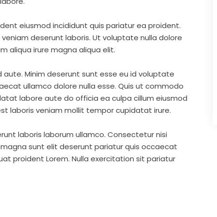
labore.
ident eiusmod incididunt quis pariatur ea proident.
eniam deserunt laboris. Ut voluptate nulla dolore
m aliqua irure magna aliqua elit.
d aute. Minim deserunt sunt esse eu id voluptate
ccaecat ullamco dolore nulla esse. Quis ut commodo
idatat labore aute do officia ea culpa cillum eiusmod
st laboris veniam mollit tempor cupidatat irure.
runt laboris laborum ullamco. Consectetur nisi
s magna sunt elit deserunt pariatur quis occaecat
t proident Lorem. Nulla exercitation sit pariatur