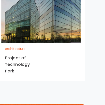
Architecture
Arc
Project of
Re
Technology
De
Park
Ce