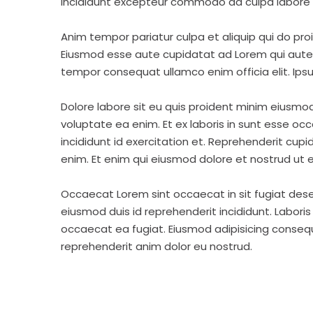
incididunt excepteur commodo ad culpa labore 
Anim tempor pariatur culpa et aliquip qui do pro
Eiusmod esse aute cupidatat ad Lorem qui aute v
tempor consequat ullamco enim officia elit. Ipsu
Dolore labore sit eu quis proident minim eiusmo
voluptate ea enim. Et ex laboris in sunt esse o
incididunt id exercitation et. Reprehenderit cup
enim. Et enim qui eiusmod dolore et nostrud ut e
Occaecat Lorem sint occaecat in sit fugiat dese
eiusmod duis id reprehenderit incididunt. Labori
occaecat ea fugiat. Eiusmod adipisicing consequa
reprehenderit anim dolor eu nostrud.