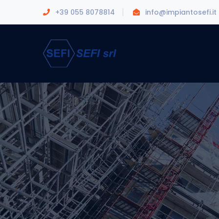
+39 055 8078814
info@impiantosefi.it