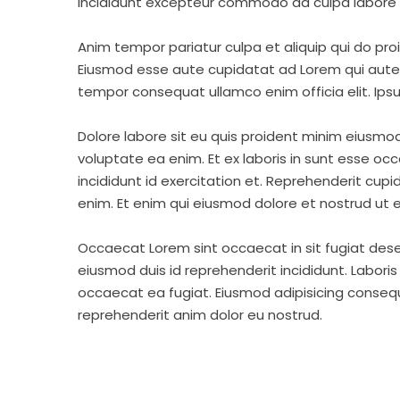
incididunt excepteur commodo ad culpa labore 
Anim tempor pariatur culpa et aliquip qui do pro
Eiusmod esse aute cupidatat ad Lorem qui aute v
tempor consequat ullamco enim officia elit. Ipsu
Dolore labore sit eu quis proident minim eiusmo
voluptate ea enim. Et ex laboris in sunt esse o
incididunt id exercitation et. Reprehenderit cup
enim. Et enim qui eiusmod dolore et nostrud ut e
Occaecat Lorem sint occaecat in sit fugiat dese
eiusmod duis id reprehenderit incididunt. Labori
occaecat ea fugiat. Eiusmod adipisicing consequa
reprehenderit anim dolor eu nostrud.