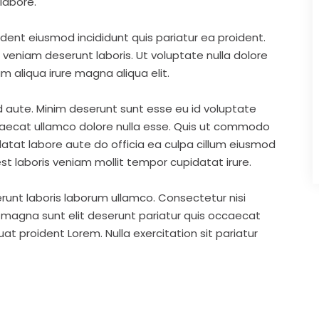
labore.
ident eiusmod incididunt quis pariatur ea proident.
eniam deserunt laboris. Ut voluptate nulla dolore
m aliqua irure magna aliqua elit.
d aute. Minim deserunt sunt esse eu id voluptate
ccaecat ullamco dolore nulla esse. Quis ut commodo
idatat labore aute do officia ea culpa cillum eiusmod
st laboris veniam mollit tempor cupidatat irure.
runt laboris laborum ullamco. Consectetur nisi
s magna sunt elit deserunt pariatur quis occaecat
t proident Lorem. Nulla exercitation sit pariatur