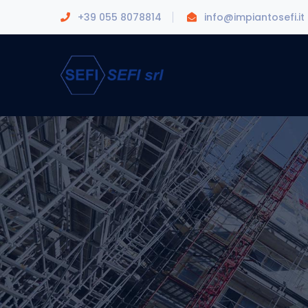
+39 055 8078814
info@impiantosefi.it