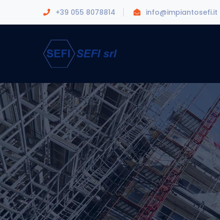
+39 055 8078814
info@impiantosefi.it