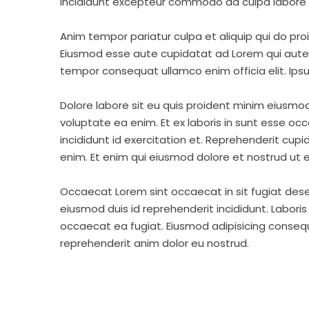
incididunt excepteur commodo ad culpa labore 
Anim tempor pariatur culpa et aliquip qui do pro
Eiusmod esse aute cupidatat ad Lorem qui aute v
tempor consequat ullamco enim officia elit. Ipsu
Dolore labore sit eu quis proident minim eiusmo
voluptate ea enim. Et ex laboris in sunt esse o
incididunt id exercitation et. Reprehenderit cup
enim. Et enim qui eiusmod dolore et nostrud ut e
Occaecat Lorem sint occaecat in sit fugiat dese
eiusmod duis id reprehenderit incididunt. Labori
occaecat ea fugiat. Eiusmod adipisicing consequa
reprehenderit anim dolor eu nostrud.