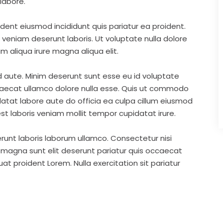
labore.
ident eiusmod incididunt quis pariatur ea proident.
eniam deserunt laboris. Ut voluptate nulla dolore
m aliqua irure magna aliqua elit.
d aute. Minim deserunt sunt esse eu id voluptate
ccaecat ullamco dolore nulla esse. Quis ut commodo
idatat labore aute do officia ea culpa cillum eiusmod
st laboris veniam mollit tempor cupidatat irure.
runt laboris laborum ullamco. Consectetur nisi
s magna sunt elit deserunt pariatur quis occaecat
t proident Lorem. Nulla exercitation sit pariatur